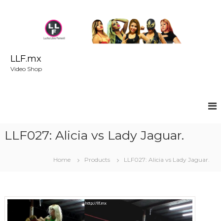
S
k
i
p
t
o
LLF.mx
c
Video Shop
o
n
t
e
n
t
LLF027: Alicia vs Lady Jaguar.
Home
Products
LLF027: Alicia vs Lady Jaguar.