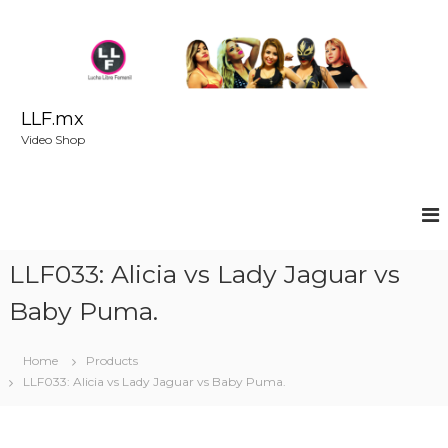
S
k
i
p
t
o
LLF.mx
c
Video Shop
o
n
t
e
n
t
LLF033: Alicia vs Lady Jaguar vs
Baby Puma.
Home
Products
LLF033: Alicia vs Lady Jaguar vs Baby Puma.