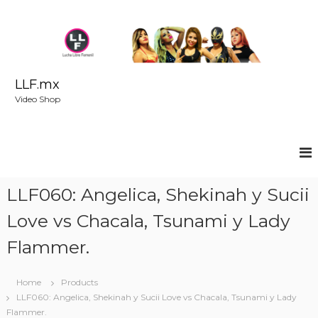
S
k
i
p
t
o
LLF.mx
c
Video Shop
o
n
t
e
n
t
LLF060: Angelica, Shekinah y Sucii
Love vs Chacala, Tsunami y Lady
Flammer.
Home
Products
LLF060: Angelica, Shekinah y Sucii Love vs Chacala, Tsunami y Lady
Flammer.