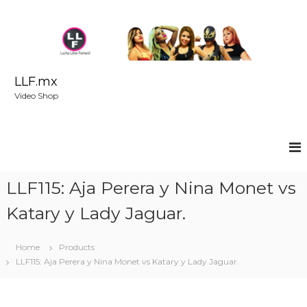
S
k
i
p
t
o
LLF.mx
c
Video Shop
o
n
t
e
n
t
LLF115: Aja Perera y Nina Monet vs
Katary y Lady Jaguar.
Home
Products
LLF115: Aja Perera y Nina Monet vs Katary y Lady Jaguar.