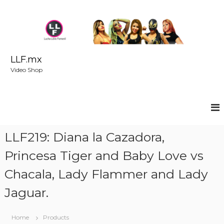
S
k
i
p
t
o
LLF.mx
c
Video Shop
o
n
t
e
n
t
LLF219: Diana la Cazadora,
Princesa Tiger and Baby Love vs
Chacala, Lady Flammer and Lady
Jaguar.
Home
Products