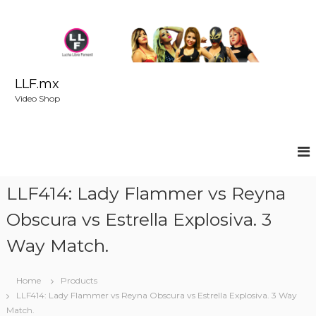
S
k
i
p
t
o
LLF.mx
c
Video Shop
o
n
t
e
n
t
LLF414: Lady Flammer vs Reyna
Obscura vs Estrella Explosiva. 3
Way Match.
Home
Products
LLF414: Lady Flammer vs Reyna Obscura vs Estrella Explosiva. 3 Way
Match.