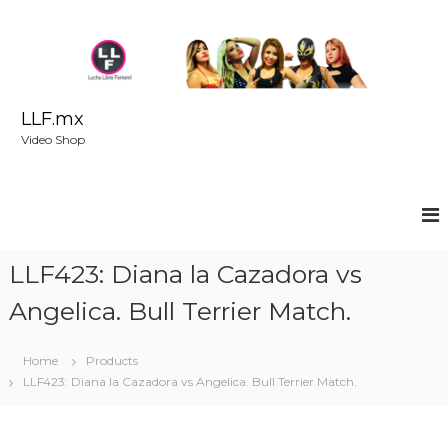
S
k
i
p
t
o
LLF.mx
c
Video Shop
o
n
t
e
n
t
LLF423: Diana la Cazadora vs
Angelica. Bull Terrier Match.
Home
Products
LLF423: Diana la Cazadora vs Angelica. Bull Terrier Match.