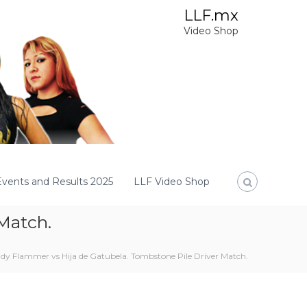
LLF.mx
Video Shop
Events and Results 2025
LLF Video Shop
Match.
ady Flammer vs Hija de Gatubela. Tombstone Pile Driver Match.