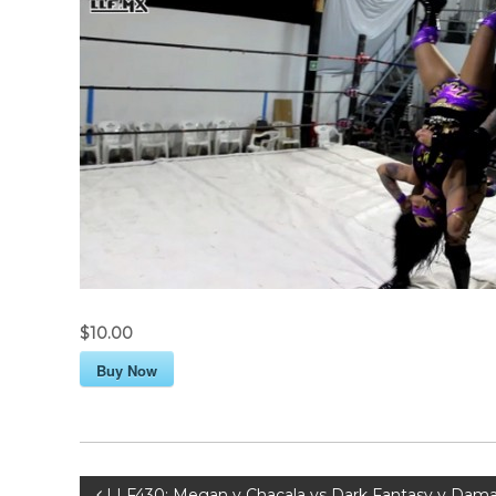
$10.00
Buy Now
LLF430: Megan y Chacala vs Dark Fantasy y Dama