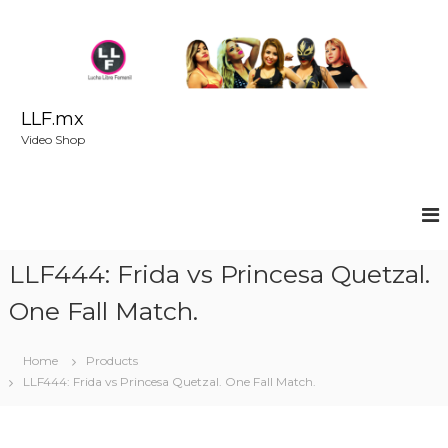
S
k
i
p
t
o
LLF.mx
c
Video Shop
o
n
t
e
n
t
LLF444: Frida vs Princesa Quetzal.
One Fall Match.
Home
Products
LLF444: Frida vs Princesa Quetzal. One Fall Match.