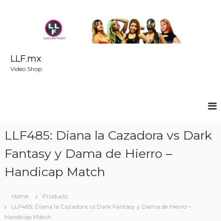
S
k
i
p
t
o
LLF.mx
c
Video Shop
o
n
t
e
n
t
LLF485: Diana la Cazadora vs Dark
Fantasy y Dama de Hierro –
Handicap Match
Home
Products
LLF485: Diana la Cazadora vs Dark Fantasy y Dama de Hierro –
Handicap Match