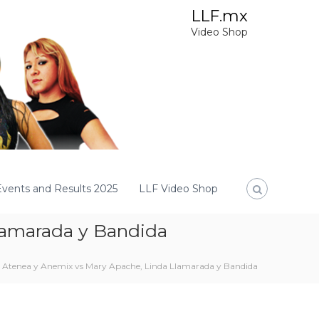
LLF.mx
Video Shop
Events and Results 2025
LLF Video Shop
lamarada y Bandida
a Atenea y Anemix vs Mary Apache, Linda Llamarada y Bandida