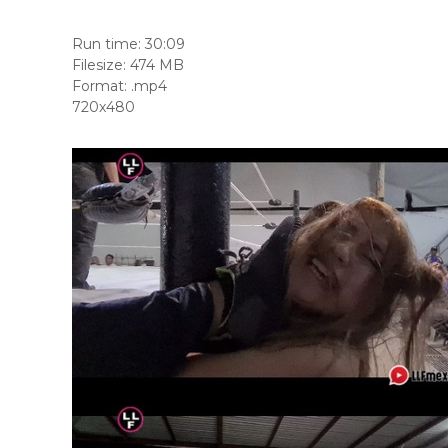
Run time: 30:09
Filesize: 474 MB
Format: .mp4
720x480