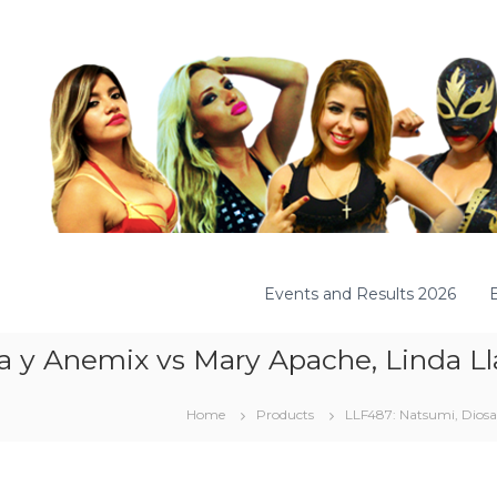
Events and Results 2026
a y Anemix vs Mary Apache, Linda L
Home
Products
LLF487: Natsumi, Dios