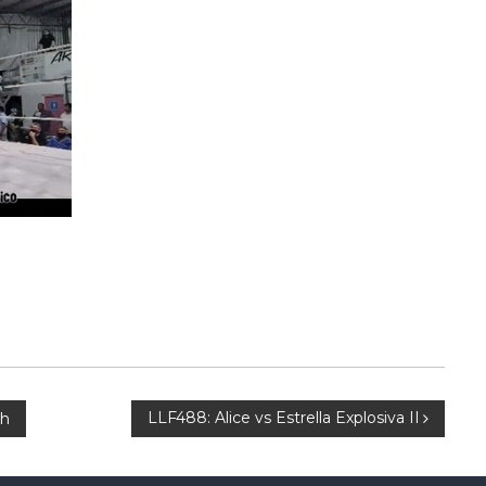
LLF488: Alice vs Estrella Explosiva II
ch