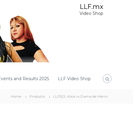
LLF.mx
Video Shop
Events and Results 2025
LLF Video Shop
Home
Products
LLF522: Alice vs Dama de Hierro