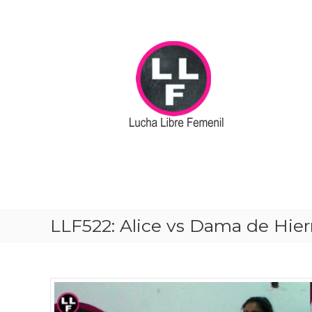
S
k
i
p
t
o
c
o
n
t
e
n
t
LLF522: Alice vs Dama de Hier