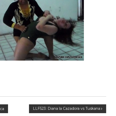
LLF523: Diana la Cazadora vs Tuskana
ica