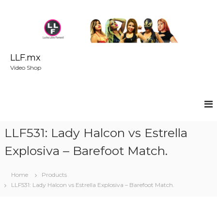
S
k
i
p
t
o
LLF.mx
c
Video Shop
o
n
t
e
n
t
LLF531: Lady Halcon vs Estrella
Explosiva – Barefoot Match.
Home
Products
LLF531: Lady Halcon vs Estrella Explosiva – Barefoot Match.