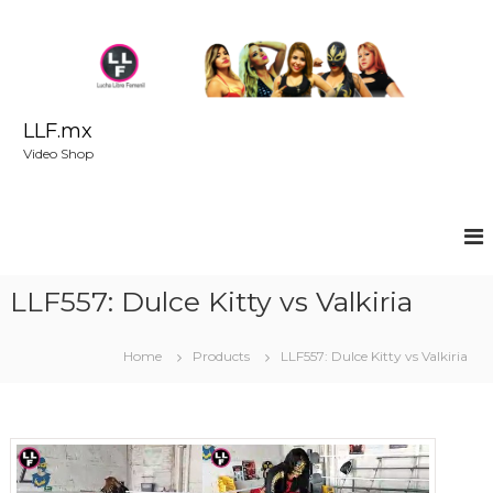
S
k
i
p
t
o
LLF.mx
c
Video Shop
o
n
t
e
n
t
LLF557: Dulce Kitty vs Valkiria
Home
Products
LLF557: Dulce Kitty vs Valkiria