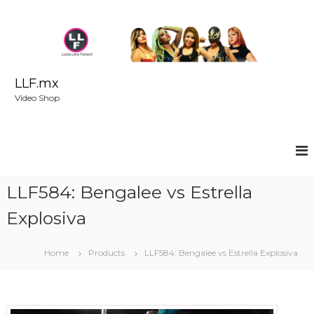
S
k
i
p
t
o
LLF.mx
c
Video Shop
o
n
t
e
n
t
LLF584: Bengalee vs Estrella
Explosiva
Home
Products
LLF584: Bengalee vs Estrella Explosiva