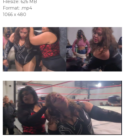
Filesize: 626 MB
Format: .mp4
1066 x 480