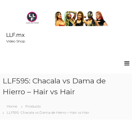
S
k
i
p
t
o
LLF.mx
c
Video Shop
o
n
t
e
n
t
LLF595: Chacala vs Dama de
Hierro – Hair vs Hair
Home
Products
LLF595: Chacala vs Dama de Hierro – Hair vs Hair