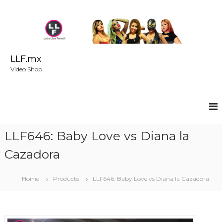
S
k
i
p
t
o
LLF.mx
c
Video Shop
o
n
t
e
n
t
LLF646: Baby Love vs Diana la
Cazadora
Home
Products
LLF646: Baby Love vs Diana la Cazadora