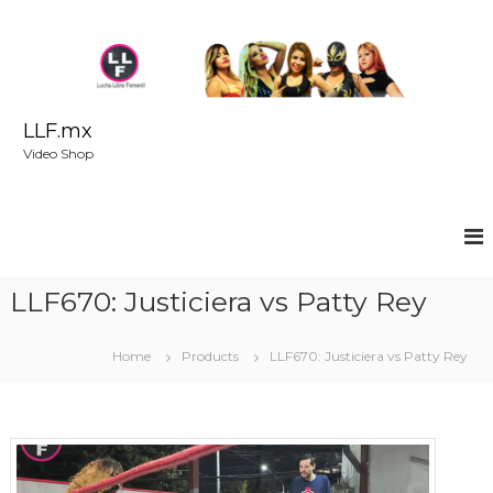
S
k
i
p
t
o
LLF.mx
c
Video Shop
o
n
t
e
n
t
LLF670: Justiciera vs Patty Rey
Home
Products
LLF670: Justiciera vs Patty Rey