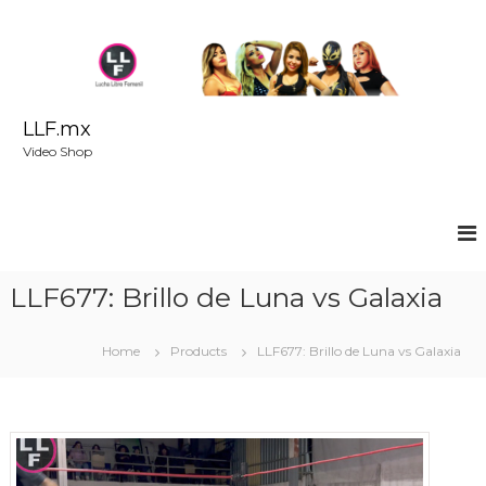
S
k
i
p
t
o
LLF.mx
c
Video Shop
o
n
t
e
n
t
LLF677: Brillo de Luna vs Galaxia
Home
Products
LLF677: Brillo de Luna vs Galaxia