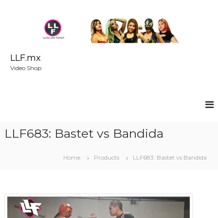
S
k
i
p
t
o
LLF.mx
c
Video Shop
o
n
t
e
n
t
LLF683: Bastet vs Bandida
Home
Products
LLF683: Bastet vs Bandida