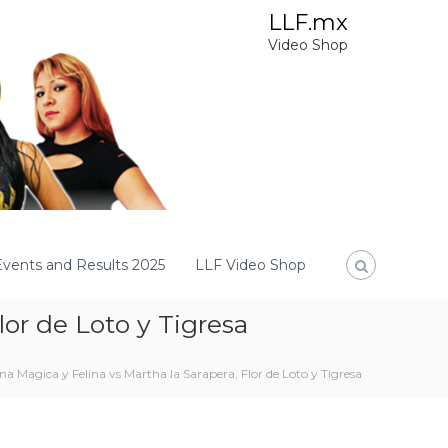
LLF.mx
Video Shop
Events and Results 2025
LLF Video Shop
lor de Loto y Tigresa
a Magica y Felina vs Martha la Sarapera, Flor de Loto y Tigresa