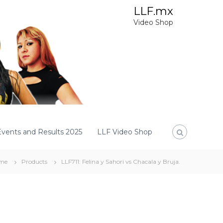
LLF.mx
Video Shop
Events and Results 2025
LLF Video Shop
me
Products
LLF711: Felina y Sahori vs Chacala y Bruja.