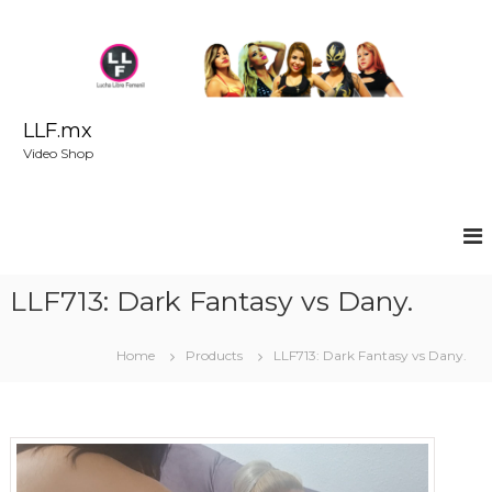
S
k
i
p
t
o
LLF.mx
c
Video Shop
o
n
t
e
n
t
LLF713: Dark Fantasy vs Dany.
Home
Products
LLF713: Dark Fantasy vs Dany.