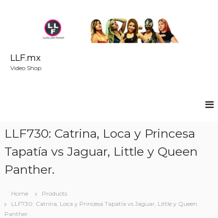
S
k
i
p
t
o
LLF.mx
c
Video Shop
o
n
t
e
n
t
LLF730: Catrina, Loca y Princesa
Tapatía vs Jaguar, Little y Queen
Panther.
Home
Products
LLF730: Catrina, Loca y Princesa Tapatía vs Jaguar, Little y Queen
Panther.