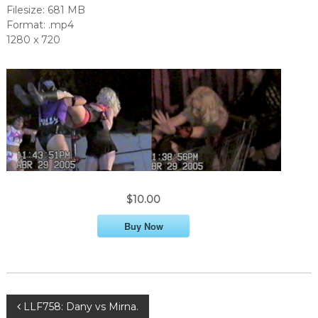
Filesize: 681 MB
Format: .mp4
1280 x 720
$10.00
Buy Now
P
LLF758: Dany vs Mirna.