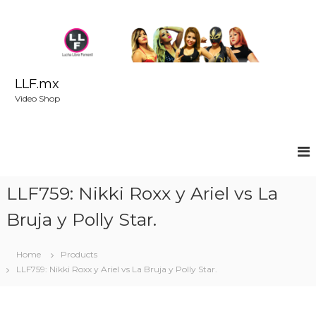
S
k
i
p
t
o
LLF.mx
c
Video Shop
o
n
t
e
n
t
LLF759: Nikki Roxx y Ariel vs La
Bruja y Polly Star.
Home
Products
LLF759: Nikki Roxx y Ariel vs La Bruja y Polly Star.