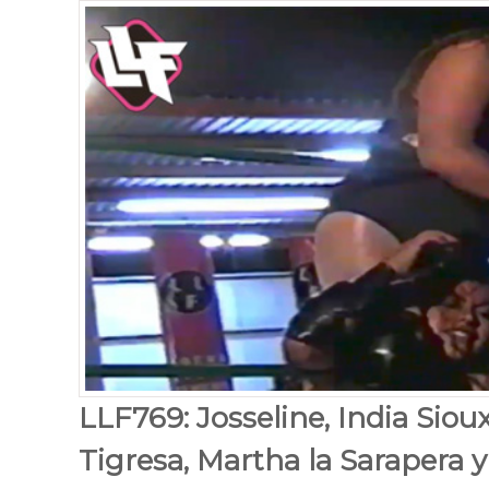
LLF769: Josseline, India Siou
Tigresa, Martha la Sarapera y