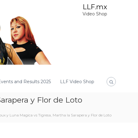
LLF.mx
Video Shop
Events and Results 2025
LLF Video Shop
Sarapera y Flor de Loto
Sioux y Luna Magica vs Tigresa, Martha la Sarapera y Flor de Loto