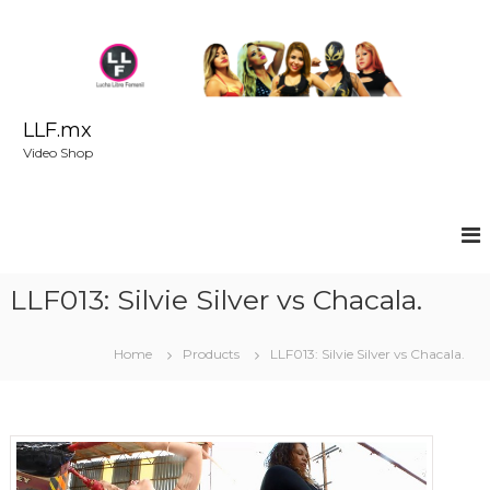
S
k
i
p
t
o
LLF.mx
c
Video Shop
o
n
t
e
n
t
LLF013: Silvie Silver vs Chacala.
Home
Products
LLF013: Silvie Silver vs Chacala.