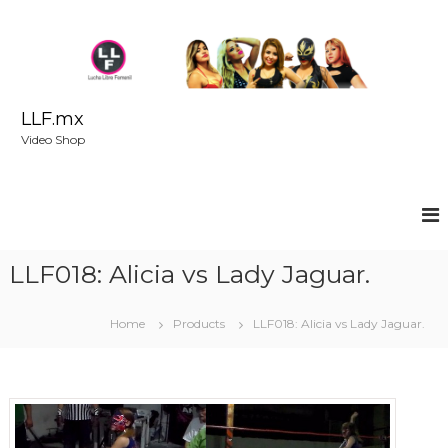
S
k
i
p
t
o
LLF.mx
c
Video Shop
o
n
t
e
n
t
LLF018: Alicia vs Lady Jaguar.
Home
Products
LLF018: Alicia vs Lady Jaguar.