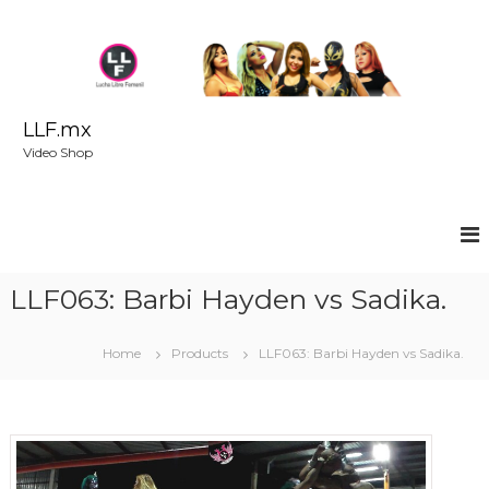
S
k
i
p
t
o
LLF.mx
c
Video Shop
o
n
t
e
n
t
LLF063: Barbi Hayden vs Sadika.
Home
Products
LLF063: Barbi Hayden vs Sadika.