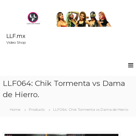
S
k
i
p
t
o
LLF.mx
c
Video Shop
o
n
t
e
n
t
LLF064: Chik Tormenta vs Dama
de Hierro.
Home
Products
LLF064: Chik Tormenta vs Dama de Hierro.