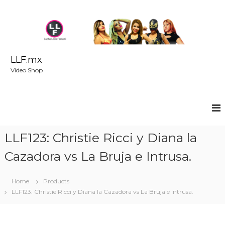
S
k
i
p
t
o
LLF.mx
c
Video Shop
o
n
t
e
n
t
LLF123: Christie Ricci y Diana la
Cazadora vs La Bruja e Intrusa.
Home
Products
LLF123: Christie Ricci y Diana la Cazadora vs La Bruja e Intrusa.