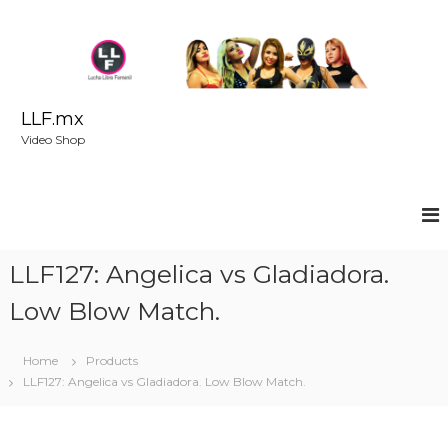
S
k
i
p
t
o
LLF.mx
c
Video Shop
o
n
t
e
n
t
LLF127: Angelica vs Gladiadora.
Low Blow Match.
Home
Products
LLF127: Angelica vs Gladiadora. Low Blow Match.