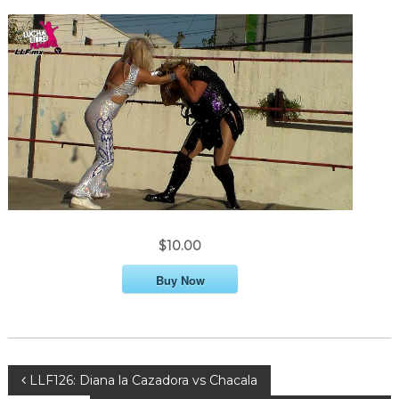
$10.00
Buy Now
P
LLF126: Diana la Cazadora vs Chacala