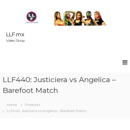
S
k
i
p
t
o
LLF.mx
c
Video Shop
o
n
t
e
n
t
LLF440: Justiciera vs Angelica –
Barefoot Match
Home
Products
LLF440: Justiciera vs Angelica – Barefoot Match