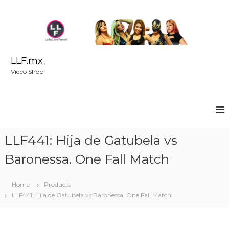
S
k
i
p
t
o
LLF.mx
c
Video Shop
o
n
t
e
n
t
LLF441: Hija de Gatubela vs
Baronessa. One Fall Match
Home
Products
LLF441: Hija de Gatubela vs Baronessa. One Fall Match