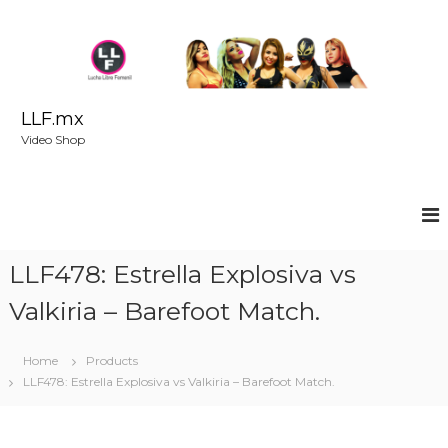
S
k
i
p
t
o
LLF.mx
c
Video Shop
o
n
t
e
n
t
LLF478: Estrella Explosiva vs
Valkiria – Barefoot Match.
Home
Products
LLF478: Estrella Explosiva vs Valkiria – Barefoot Match.