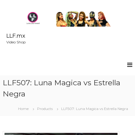
S
k
i
p
t
o
LLF.mx
c
Video Shop
o
n
t
e
n
t
LLF507: Luna Magica vs Estrella
Negra
Home
Products
LLF507: Luna Magica vs Estrella Negra