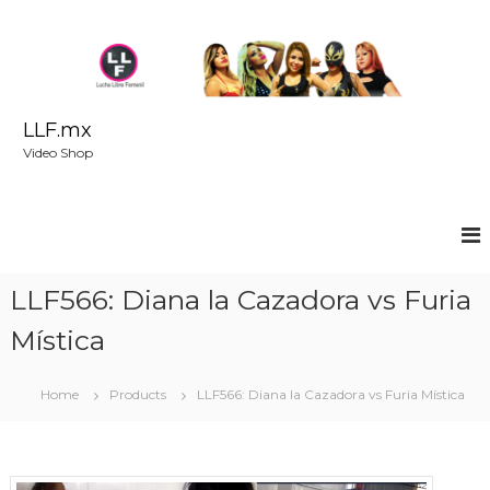
S
k
i
p
t
o
LLF.mx
c
Video Shop
o
n
t
e
n
t
LLF566: Diana la Cazadora vs Furia
Mística
Home
Products
LLF566: Diana la Cazadora vs Furia Mística