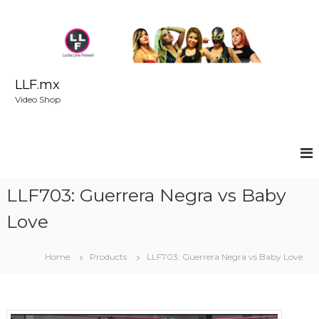
S
k
i
p
t
o
LLF.mx
c
Video Shop
o
n
t
e
n
t
LLF703: Guerrera Negra vs Baby
Love
Home
Products
LLF703: Guerrera Negra vs Baby Love