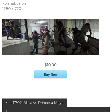
Format: .mp4
1280 x 720
$10.00
Buy Now
P
LLF702: Alicia vs Princesa Maya