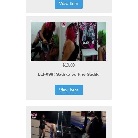
View Item
$10.00
LLF096: Sadika vs Fire Sadik.
View Item