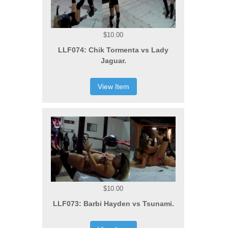
$10.00
LLF074: Chik Tormenta vs Lady
Jaguar.
View Item
$10.00
LLF073: Barbi Hayden vs Tsunami.