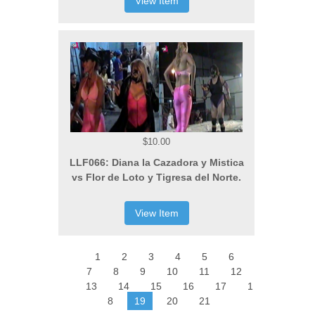
View Item
$10.00
LLF066: Diana la Cazadora y Mistica
vs Flor de Loto y Tigresa del Norte.
View Item
1
2
3
4
5
6
7
8
9
10
11
12
13
14
15
16
17
1
8
19
20
21