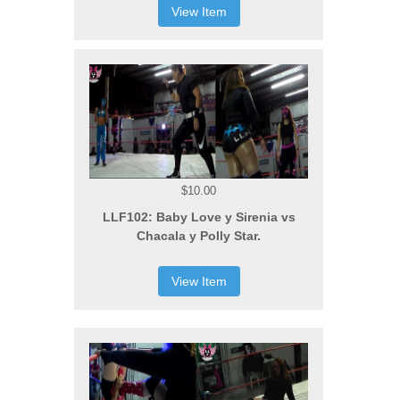
View Item
$10.00
LLF102: Baby Love y Sirenia vs
Chacala y Polly Star.
View Item