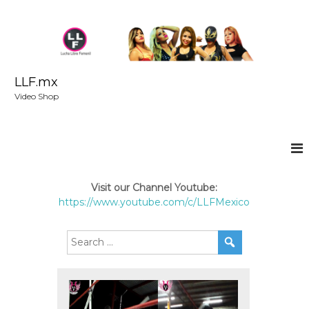
S
k
i
p
t
o
LLF.mx
c
Video Shop
o
n
t
e
n
t
Visit our Channel Youtube:
https://www.youtube.com/c/LLFMexico