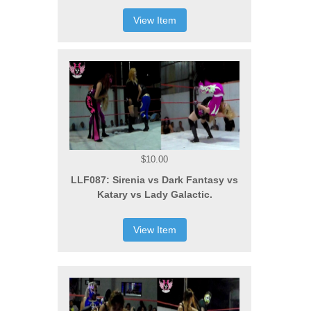
View Item
$10.00
LLF087: Sirenia vs Dark Fantasy vs
Katary vs Lady Galactic.
View Item