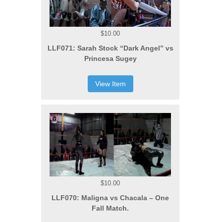
$10.00
LLF071: Sarah Stock “Dark Angel” vs
Princesa Sugey
View Item
$10.00
LLF070: Maligna vs Chacala – One
Fall Match.