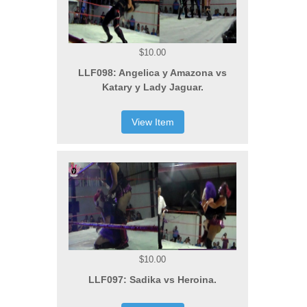
$10.00
LLF098: Angelica y Amazona vs
Katary y Lady Jaguar.
View Item
$10.00
LLF097: Sadika vs Heroina.