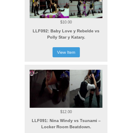
$10.00
LLF092: Baby Love y Rebelde vs
Polly Star y Katary.
View Item
$12.00
LLF091: Nina Windy vs Tsunami –
Locker Room Beatdown.