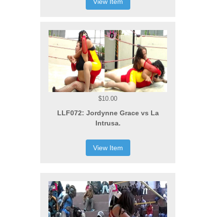
View Item
$10.00
LLF072: Jordynne Grace vs La
Intrusa.
View Item