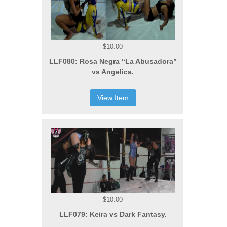
$10.00
LLF080: Rosa Negra “La Abusadora”
vs Angelica.
View Item
$10.00
LLF079: Keira vs Dark Fantasy.