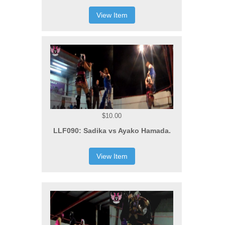
View Item
$10.00
LLF090: Sadika vs Ayako Hamada.
View Item