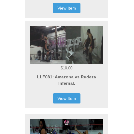
View Item
$10.00
LLF081: Amazona vs Rudeza
Infernal.
View Item