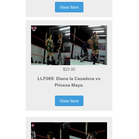
View Item
$10.00
LLF069: Diana la Cazadora vs
Pricesa Maya.
View Item